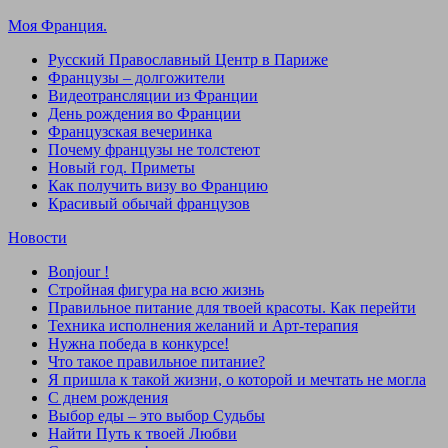
Моя Франция.
Русский Православный Центр в Париже
Французы – долгожители
Видеотрансляции из Франции
День рождения во Франции
Французская вечеринка
Почему французы не толстеют
Новый год. Приметы
Как получить визу во Францию
Красивый обычай французов
Новости
Bonjour !
Стройная фигура на всю жизнь
Правильное питание для твоей красоты. Как перейти
Техника исполнения желаний и Арт-терапия
Нужна победа в конкурсе!
Что такое правильное питание?
Я пришла к такой жизни, о которой и мечтать не могла
С днем рождения
Выбор еды – это выбор Судьбы
Найти Путь к твоей Любви