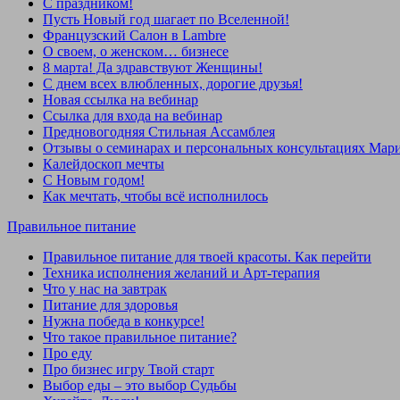
С праздником!
Пусть Новый год шагает по Вселенной!
Французский Салон в Lambre
О своем, о женском… бизнесе
8 марта! Да здравствуют Женщины!
C днем всех влюбленных, дорогие друзья!
Новая ссылка на вебинар
Ссылка для входа на вебинар
Предновогодняя Стильная Ассамблея
Отзывы о семинарах и персональных консультациях Мар
Калейдоскоп мечты
C Новым годом!
Как мечтать, чтобы всё исполнилось
Правильное питание
Правильное питание для твоей красоты. Как перейти
Техника исполнения желаний и Арт-терапия
Что у нас на завтрак
Питание для здоровья
Нужна победа в конкурсе!
Что такое правильное питание?
Про еду
Про бизнес игру Твой старт
Выбор еды – это выбор Судьбы