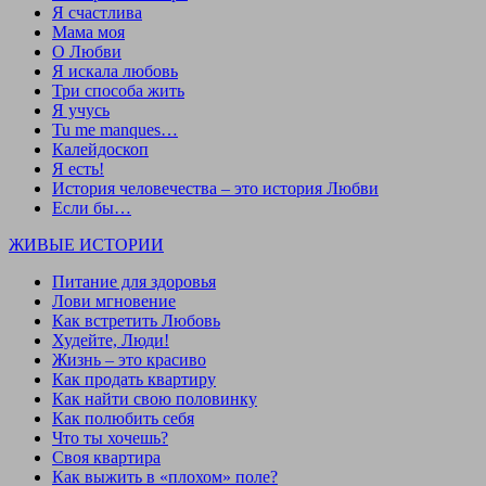
Я счастлива
Мама моя
О Любви
Я искала любовь
Три способа жить
Я учусь
Tu me manques…
Калейдоскоп
Я есть!
История человечества – это история Любви
Если бы…
ЖИВЫЕ ИСТОРИИ
Питание для здоровья
Лови мгновение
Как встретить Любовь
Худейте, Люди!
Жизнь – это красиво
Как продать квартиру
Как найти свою половинку
Как полюбить себя
Что ты хочешь?
Своя квартира
Как выжить в «плохом» поле?