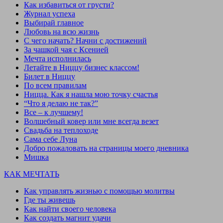
Как избавиться от грусти?
Журнал успеха
Выбирай главное
Любовь на всю жизнь
С чего начать? Начни с достижений
За чашкой чая с Ксенией
Мечта исполнилась
Летайте в Ниццу бизнес классом!
Билет в Ниццу
По всем правилам
Ницца. Как я нашла мою точку счастья
“Что я делаю не так?”
Все – к лучшему!
Волшебный ковер или мне всегда везет
Свадьба на теплоходе
Сама себе Луна
Добро пожаловать на страницы моего дневника
Мишка
КАК МЕЧТАТЬ
Как управлять жизнью с помощью молитвы
Где ты живешь
Как найти своего человека
Как создать магнит удачи