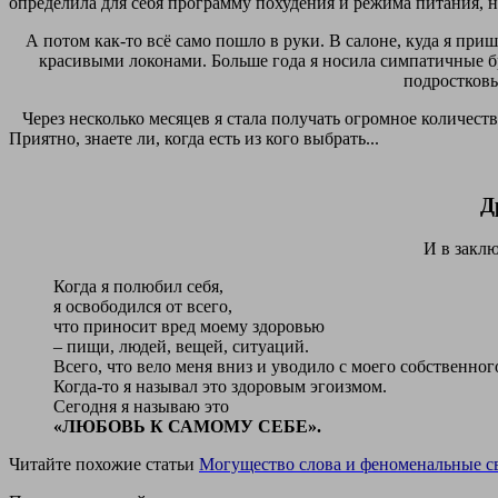
определила для себя программу похудения и режима питания, н
А потом как-то всё само пошло в руки. В салоне, куда я при
красивыми локонами. Больше года я носила симпатичные бр
подростковые
Через несколько месяцев я стала получать огромное количеств
Приятно, знаете ли, когда есть из кого выбрать...
Д
И в закл
Когда я полюбил себя,
я освободился от всего,
что приносит вред моему здоровью
– пищи, людей, вещей, ситуаций.
Всего, что вело меня вниз и уводило с моего собственног
Когда-то я называл это здоровым эгоизмом.
Сегодня я называю это
«ЛЮБОВЬ К САМОМУ СЕБЕ».
Читайте похожие статьи
Могущество слова и феноменальные св