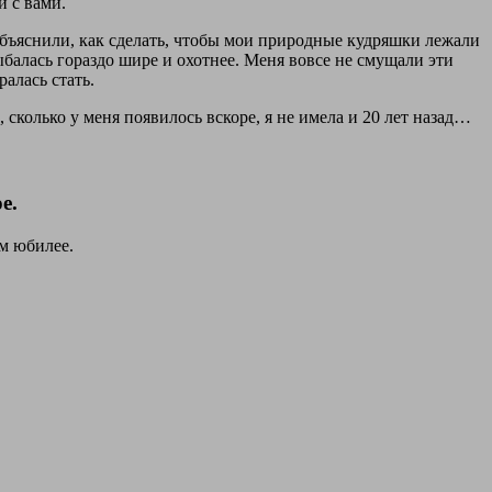
й с вами.
объяснили, как сделать, чтобы мои природные кудряшки лежали
балась гораздо шире и охотнее. Меня вовсе не смущали эти
ралась стать.
колько у меня появилось вскоре, я не имела и 20 лет назад…
е.
м юбилее.