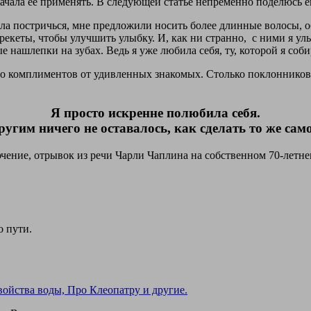
ачала её применять. В следующей статье непременно поделюсь е
шла постричься, мне предложили носить более длинные волосы, 
екеты, чтобы улучшить улыбку. И, как ни странно, с ними я улы
 нашлепки на зубах. Ведь я уже любила себя, ту, которой я соби
о комплиментов от удивленных знакомых. Столько поклонников, с
Я просто искренне полюбила себя.
ругим ничего не оставалось, как сделать то же само
ючение, отрывок из речи Чарли Чаплина на собственном 70-летне
о пути.
ойства воды, Про Клеопатру и другие.