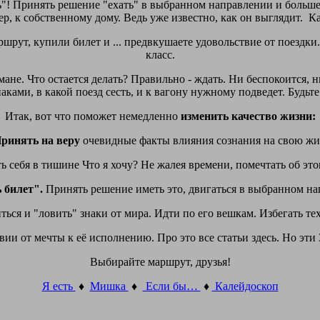
"! Принять решение "ехать" в выбранном направлении и больше
р, к собственному дому. Ведь уже известно, как он выглядит. Ка
рут, купили билет и ... предвкушаете удовольствие от поездки. 
класс.
мане. Что остается делать? Правильно - ждать. Ни беспокоится, 
ами, в какой поезд сесть, и к вагону нужному подведет. Будьте 
Итак, вот что поможет немедленно
изменить качество жизни:
ринять на веру
очевидные факты влияния сознания на свою жи
ь себя в тишине Что я хочу? Не жалея времени, помечтать об это
 билет".
Принять решение иметь это, двигаться в выбранном на
ться и "ловить" знаки от мира. Идти по его вешкам. Избегать тех
ии от мечты к её исполнению. Про это все статьи здесь. Но эти
Выбирайте маршрут, друзья!
Я есть
♦
Мишка
♦
Если бы…
♦
Калейдоскоп