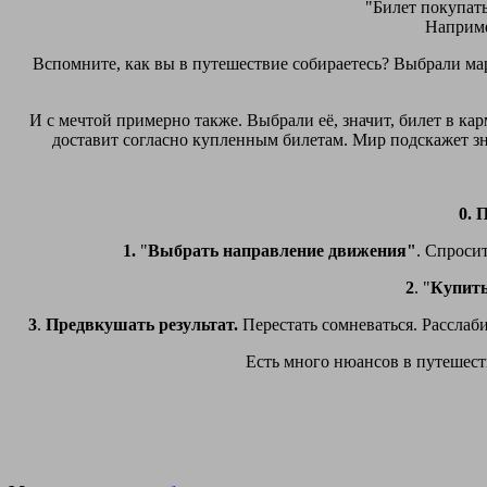
"Билет покупать
Наприме
Вспомните, как вы в путешествие собираетесь? Выбрали марш
И с мечтой примерно также. Выбрали её, значит, билет в кар
доставит согласно купленным билетам. Мир подскажет знак
0.
П
1.
"
Выбрать направление движения"
. Спросит
2
. "
Купить
3
.
Предвкушать результат.
Перестать сомневаться. Расслаби
Есть много нюансов в путешеств