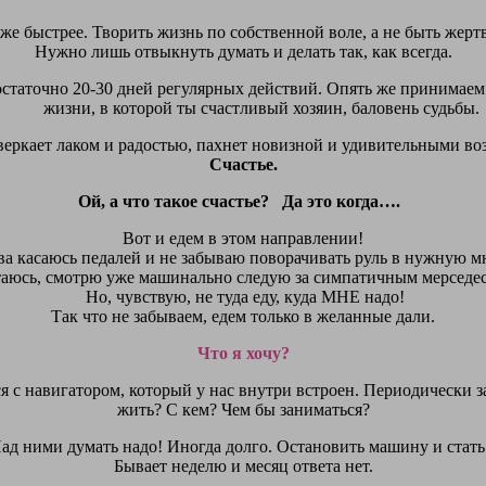
е быстрее. Творить жизнь по собственной воле, а не быть жертво
Нужно лишь отвыкнуть думать и делать так, как всегда.
статочно 20-30 дней регулярных действий. Опять же принимаем э
жизни, в которой ты счастливый хозяин, баловень судьбы.
ркает лаком и радостью, пахнет новизной и удивительными возм
Счастье.
Ой, а что такое счастье? Да это когда….
Вот и едем в этом направлении!
ва касаюсь педалей и не забываю поворачивать руль в нужную мн
ечтаюсь, смотрю уже машинально следую за симпатичным мерседесом
Но, чувствую, не туда еду, куда МНЕ надо!
Так что не забываем, едем только в желанные дали.
Что я хочу?
я с навигатором, который у нас внутри встроен. Периодически з
жить? С кем? Чем бы заниматься?
Над ними думать надо! Иногда долго. Остановить машину и стать
Бывает неделю и месяц ответа нет.