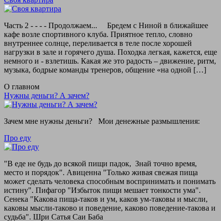
Часть 2 - - - - Продолжаем... Бредем с Ниной в ближайшее
кафе возле спортивного клуба. Приятное тепло, словно
внутреннее солнце, переливается в теле после хорошей
нагрузки в зале и горячего душа. Походка легкая, кажется, еще
немного и - взлетишь. Какая же это радость – движение, ритм,
музыка, бодрые команды тренеров, общение «на одной […]
О главном
Нужны деньги? А зачем?
Зачем мне нужны деньги? Мои денежные размышления:
Про еду
"В еде не будь до всякой пищи падок, Знай точно время,
место и порядок". Авиценна "Только живая свежая пища
может сделать человека способным воспринимать и понимать
истину". Пифагор "Избыток пищи мешает тонкости ума".
Сенека "Какова пища-таков и ум, каков ум-таковы и мысли,
каковы мысли-таково и поведение, каково поведение-такова и
судьба". Шри Сатья Саи Баба