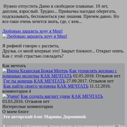
Нужно отпустить Даню в свободное плаванье. 19 лет,
диплом, взрослый. Трудно... Привычка наседки оберегать,
подсказывать, беспокоиться уже лишняя. Причем давно. Но
все-таки очень хочется знать, где, с кем...
Любовью заразить хочу я Мир!
Я рифмой говорю с рассвета,
Друзья, со мной впервые это! Закрыт блокнот... Открыт опять.
Как с этой страстью совладать?
Как мечтать
Как управлять жизнью с
помощью молитвы
КАК МЕЧТАТЬ
02.05.2018. Отзывов нет
Где ты живешь
КАК МЕЧТАТЬ
27.09.2017. Отзывов нет
Как найти своего человека
КАК МЕЧТАТЬ
11.12.2016.
комментария 4
Как создать магнит удачи
КАК МЕЧТАТЬ
03.03.2016. Отзывов нет
Интересные комментарии
О моем блоге
Это авторский блог Марины Дорониной
.
Я создала собственную технологию исполнения желаний. Это