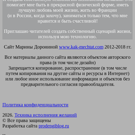
помогает мне быть в прекрасной физической форме, иметь
лучшую любовь моей жизни, жить во Франции
(и в России, когда захочу), заниматься только тем, что мне
нравится и быть счастливой!
Приглашаю читателей создать собственный сценарий жизни,
используя мою технологию.
Сайт Марины Дорониной
www.kak-mechtat.com
2012-2018 гг.
Все материалы данного сайта являются объектом авторского
права (в том числе дизайн)
Запрещается копирование, распространение (в том числе
путем копирования на другие сайты и ресурсы в Интернет)
или любое иное использование информации и объектов без
предварительного согласия правообладателя.
Политика конфиденциальности
2026.
Техника исполнения желаний
© Все права защищены
Разработка сайта
prodengiblog.ru