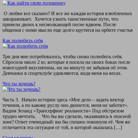
О любви все сказано? И все же каждая история влюбленных
завораживает. Хочется узнать таинственные пути, что
привели двоих к несмолкающей песне вдвоем. После
общения с ними мысли еще долго крутятся на орбите счастья
Как полюбить себя
Три дня мне потребовалось, чтобы снова полюбить себя.
Сбросила около 2 кг, которые я носила на своих боках после
новогодней вкуснятины, ни на минуту не забывая об этом.
Девчонки в спортклубе удивляются, видя меня на весах.
Что ты хочешь?
Часть 3. Начало истории здесь «Мое дело – задать вектор
течения, а по какому руслу оно двинется, меня не заботит».
Вадим Зеланд «Трансерфинг реальности» Под обстрелом
трудно мечтать. Что бы вы сделали, оказавшись в опасной
зоне? Ответ очевидный: вы бы спешно покинули её. Чем же
отличается эта ситуация от той, в которой оказалась […]
Своя квартира