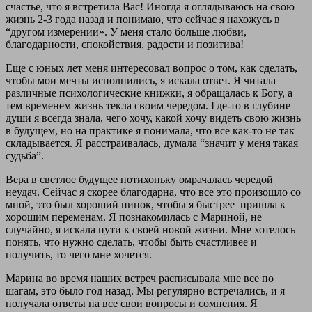
счастье, что я встретила Вас! Иногда я оглядываюсь на свою
жизнь 2-3 года назад и понимаю, что сейчас я нахожусь в
“другом измерении». У меня стало больше любви,
благодарности, спокойствия, радости и позитива!
Еще с юных лет меня интересовал вопрос о том, как сделать,
чтобы мои мечты исполнились, я искала ответ. Я читала
различные психологические книжки, я обращалась к Богу, а
тем временем жизнь текла своим чередом. Где-то в глубине
души я всегда знала, чего хочу, какой хочу видеть свою жизнь
в будущем, но на практике я понимала, что все как-то не так
складывается. Я расстраивалась, думала “значит у меня такая
судьба”.
Вера в светлое будущее потихоньку омрачалась чередой
неудач. Сейчас я скорее благодарна, что все это произошло со
мной, это был хороший пинок, чтобы я быстрее
пришла к
хорошим переменам. Я познакомилась с Мариной, не
случайно, я искала пути к своей новой жизни. Мне хотелось
понять, что нужно сделать, чтобы быть счастливее и
получить, то чего мне хочется.
Марина во время наших встреч расписывала мне все по
шагам, это было год назад. Мы регулярно встречались, и я
получала ответы на все свои вопросы и сомнения. Я