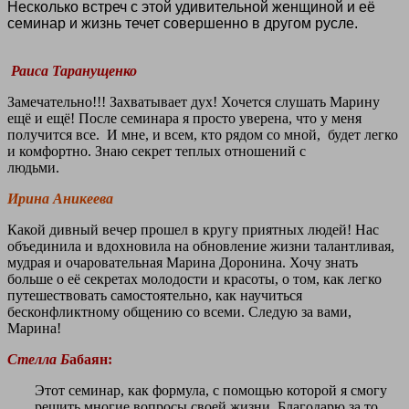
Несколько встреч с этой удивительной женщиной и её
семинар и жизнь течет совершенно в другом русле.
Раиса Таранущенко
Замечательно!!! Захватывает дух! Хочется слушать Марину
ещё и ещё! После семинара я просто уверена, что у меня
получится все. И мне, и всем, кто рядом со мной, будет легко
и комфортно. Знаю секрет теплых отношений с
людьм
Ирина Аникеева
Какой дивный вечер прошел в кругу приятных людей! Нас
объединила и вдохновила на обновление жизни талантливая,
мудрая и очаровательная Марина Доронина. Хочу знать
больше о её секретах молодости и красоты, о том, как легко
путешествовать самостоятельно, как научиться
бесконфликтному общению со всеми. Следую за вами,
Марина!
Стелла Б
абаян:
Этот семинар, как формула, с помощью которой я смогу
решить многие вопросы своей жизни. Благодарю за то,