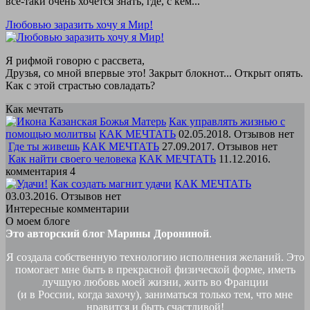
все-таки очень хочется знать, где, с кем...
Любовью заразить хочу я Мир!
Я рифмой говорю с рассвета,
Друзья, со мной впервые это! Закрыт блокнот... Открыт опять.
Как с этой страстью совладать?
Как мечтать
Как управлять жизнью с
помощью молитвы
КАК МЕЧТАТЬ
02.05.2018. Отзывов нет
Где ты живешь
КАК МЕЧТАТЬ
27.09.2017. Отзывов нет
Как найти своего человека
КАК МЕЧТАТЬ
11.12.2016.
комментария 4
Как создать магнит удачи
КАК МЕЧТАТЬ
03.03.2016. Отзывов нет
Интересные комментарии
О моем блоге
Это авторский блог Марины Дорониной
.
Я создала собственную технологию исполнения желаний. Это
помогает мне быть в прекрасной физической форме, иметь
лучшую любовь моей жизни, жить во Франции
(и в России, когда захочу), заниматься только тем, что мне
нравится и быть счастливой!