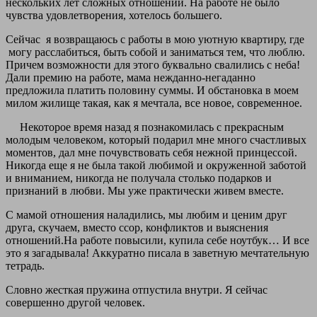
нескольких лет сложных отношений. На работе не было
чувства удовлетворения, хотелось большего.
Сейчас
я возвращаюсь с работы в мою уютную квартиру, где
могу расслабиться, быть собой и заниматься тем, что люблю.
Причем возможности для этого буквально свалились с неба!
Дали премию на работе, мама нежданно-негаданно
предложила платить половину суммы. И обстановка в моем
милом жилище такая, как я мечтала, все новое, современное.
Некоторое время назад я познакомилась с прекрасным
молодым человеком, который подарил мне много счастливых
моментов, дал мне почувствовать себя нежной принцессой.
Никогда еще я не была такой любимой и окруженной заботой
и вниманием, никогда не получала столько подарков и
признаний в любви. Мы уже практически живем вместе.
С мамой отношения наладились, мы любим и ценим друг
друга, скучаем, вместо ссор, конфликтов и выяснения
отношений.На работе повысили, купила себе ноутбук… И все
это я загадывала! Аккуратно писала в заветную мечтательную
тетрадь.
Словно жесткая пружина отпустила внутри. Я сейчас
совершенно другой человек.