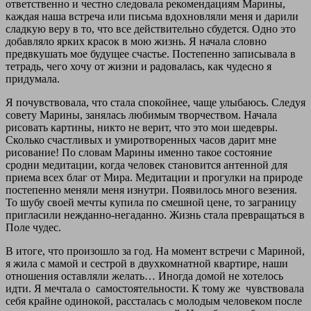
ответственно и честно следовала рекомендациям Марины,
каждая наша встреча или письма вдохновляли меня и дарили
сладкую веру в то, что все действительно сбудется. Одно это
добавляло ярких красок в мою жизнь. Я начала словно
предвкушать мое будущее счастье. Постепенно записывала в
тетрадь, чего хочу от жизни и радовалась, как чудесно я
придумала.
Я почувствовала, что стала спокойнее, чаще улыбаюсь. Следуя
совету Марины, занялась любимым творчеством. Начала
рисовать картины, никто не верит, что это мои шедевры.
Сколько счастливых и умиротворенных часов дарит мне
рисование! По словам Марины именно такое состояние
сродни медитации, когда человек становится антенной для
приема всех благ от Мира. Медитации и прогулки на природе
постепенно меняли меня изнутри. Появилось много везения.
То шубу своей мечты купила по смешной цене, то заграницу
пригласили нежданно-негаданно. Жизнь стала превращаться в
Поле чудес.
В итоге, что произошло за год. На момент встречи с Мариной,
я жила с мамой и сестрой в двухкомнатной квартире, наши
отношения оставляли желать… Иногда домой не хотелось
идти. Я мечтала о
самостоятельности. К тому же
чувствовала
себя крайне одинокой, рассталась с молодым человеком после