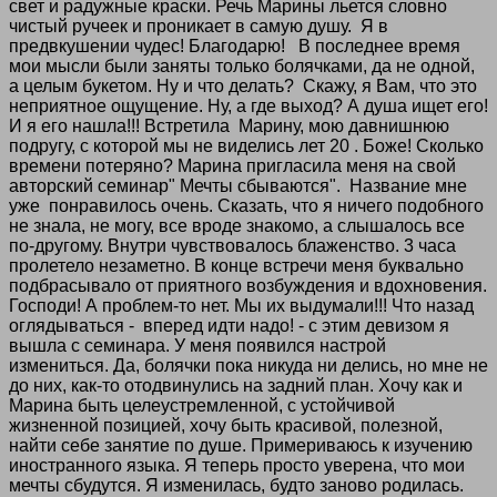
свет и радужные краски. Речь Марины льется словно
чистый ручеек и проникает в самую душу. Я в
предвкушении чудес! Благодарю!
В последнее время
мои мысли были заняты только болячками, да не одной,
а целым букетом. Ну и что делать? Скажу, я Вам, что это
неприятное ощущение. Ну, а где выход? А душа ищет его!
И я его нашла!!! Встретила Марину, мою давнишнюю
подругу, с которой мы не виделись лет 20 . Боже! Сколько
времени потеряно? Марина пригласила меня на свой
авторский семинар" Мечты сбываются". Название мне
уже понравилось очень. Сказать, что я ничего подобного
не знала, не могу, все вроде знакомо, а слышалось все
по-другому. Внутри чувствовалось блаженство. 3 часа
пролетело незаметно. В конце встречи меня буквально
подбрасывало от приятного возбуждения и вдохновения.
Господи! А проблем-то нет. Мы их выдумали!!! Что назад
оглядываться - вперед идти надо! - с этим девизом я
вышла с семинара. У меня появился настрой
измениться. Да, болячки пока никуда ни делись, но мне не
до них, как-то отодвинулись на задний план. Хочу как и
Марина быть целеустремленной, с устойчивой
жизненной позицией, хочу быть красивой, полезной,
найти себе занятие по душе. Примериваюсь к изучению
иностранного языка. Я теперь просто уверена, что мои
мечты сбудутся. Я изменилась, будто заново родилась.