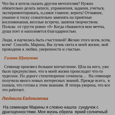
Что бы я хотела сказать другим мечтателям? Нужно
обязательно делать записи, упражнения, задания, учиться,
экспериментировать, и,самое главное, верить! Отчаяние,
уныние и тоску сознательно заменять на приятные
воспоминания, веселые встречи, занятия творчеством.
Пользы
от грусти ровно «0» Когда сбываются мои мечты,
душа поет и наполняется благодарностью.
Люди, я научилась быть счастливой! Желаю этого всем, всем,
всем! Спасибо, Марина, Вы лучик света в моей жизни, мой
проводник к любви, уверенности и счастью.
Галина Щипунова
Семинар произвел большое впечатление. Шла на него, уже
было предчувствие, что в моей жизни происходит что-то
чудесное. По дороге стихотворение сочинила… На семинаре
получила много новых интересных знаний. Прежде всего, я
поняла, что готова к этим знаниям. Я теперь уверена, что все
это работает.
Людмила Евдокимова
На семинаре Марины я словно нашла
сундучок с
драгоценностями. Моя жизнь обрела
яркий солнечный