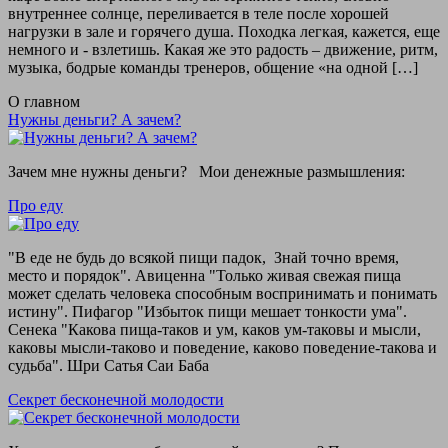
внутреннее солнце, переливается в теле после хорошей
нагрузки в зале и горячего душа. Походка легкая, кажется, еще
немного и - взлетишь. Какая же это радость – движение, ритм,
музыка, бодрые команды тренеров, общение «на одной […]
О главном
Нужны деньги? А зачем?
Зачем мне нужны деньги? Мои денежные размышления:
Про еду
"В еде не будь до всякой пищи падок, Знай точно время,
место и порядок". Авиценна "Только живая свежая пища
может сделать человека способным воспринимать и понимать
истину". Пифагор "Избыток пищи мешает тонкости ума".
Сенека "Какова пища-таков и ум, каков ум-таковы и мысли,
каковы мысли-таково и поведение, каково поведение-такова и
судьба". Шри Сатья Саи Баба
Секрет бесконечной молодости