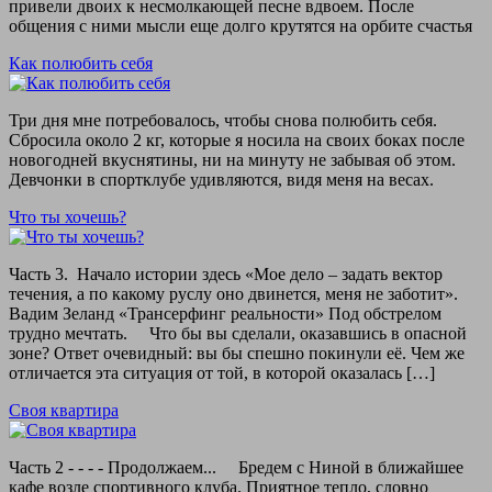
привели двоих к несмолкающей песне вдвоем. После
общения с ними мысли еще долго крутятся на орбите счастья
Как полюбить себя
Три дня мне потребовалось, чтобы снова полюбить себя.
Сбросила около 2 кг, которые я носила на своих боках после
новогодней вкуснятины, ни на минуту не забывая об этом.
Девчонки в спортклубе удивляются, видя меня на весах.
Что ты хочешь?
Часть 3. Начало истории здесь «Мое дело – задать вектор
течения, а по какому руслу оно двинется, меня не заботит».
Вадим Зеланд «Трансерфинг реальности» Под обстрелом
трудно мечтать. Что бы вы сделали, оказавшись в опасной
зоне? Ответ очевидный: вы бы спешно покинули её. Чем же
отличается эта ситуация от той, в которой оказалась […]
Своя квартира
Часть 2 - - - - Продолжаем... Бредем с Ниной в ближайшее
кафе возле спортивного клуба. Приятное тепло, словно