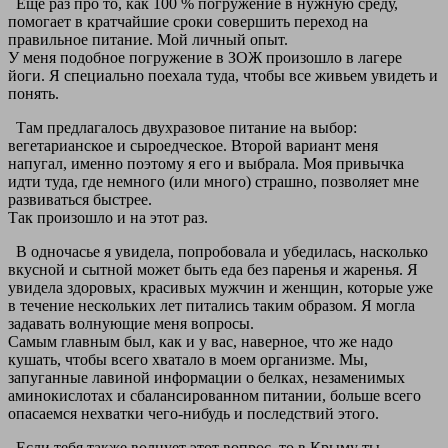
Еще раз про то, как 100 % погружение в нужную среду,
помогает в кратчайшие сроки совершить переход на
правильное питание. Мой личный опыт.
У меня подобное погружение в ЗОЖ произошло в лагере
йоги. Я специально поехала туда, чтобы все живьем увидеть и
понять.
Там предлагалось двухразовое питание на выбор:
вегетарианское и сыроедческое. Второй вариант меня
напугал, именно поэтому я его и выбрала. Моя привычка
идти туда, где немного (или много) страшно, позволяет мне
развиваться быстрее.
Так произошло и на этот раз.
В одночасье я увидела, попробовала и убедилась, насколько
вкусной и сытной может быть еда без паренья и жаренья. Я
увидела здоровых, красивых мужчин и женщин, которые уже
в течение нескольких лет питались таким образом. Я могла
задавать волнующие меня вопросы.
Самым главным был, как и у вас, наверное, что же надо
кушать, чтобы всего хватало в моем организме. Мы,
запуганные лавиной информации о белках, незаменимых
аминокислотах и сбалансированном питании, больше всего
опасаемся нехватки чего-нибудь и последствий этого.
Если тебя также волнует этот вопрос, то в Крыму ты