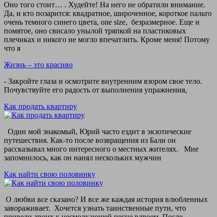
Оно того стоит… . Худейте! На него не обратили внимание.
Да, и кто позарится: квадратное, широченное, короткое пальто
очень темного синего цвета, one size, безразмерное. Еще и
помятое, оно свисало унылой тряпкой на пластиковых
плечиках и никого не могло впечатлить. Кроме меня! Потому
что я
Жизнь – это красиво
- Закройте глаза и осмотрите внутренним взором свое тело.
Почувствуйте его радость от выполнения упражнения,
Как продать квартиру
Один мой знакомый, Юрий часто ездит в экзотические
путешествия. Как-то после возвращения из Бали он
рассказывал много интересного о местных жителях. Мне
запомнилось, как он нанял нескольких мужчин
Как найти свою половинку
О любви все сказано? И все же каждая история влюбленных
завораживает. Хочется узнать таинственные пути, что
привели двоих к несмолкающей песне вдвоем. После