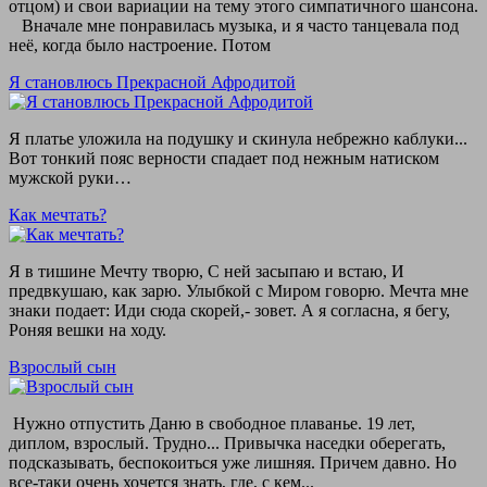
отцом) и свои вариации на тему этого симпатичного шансона.
Вначале мне понравилась музыка, и я часто танцевала под
неё, когда было настроение. Потом
Я становлюсь Прекрасной Афродитой
Я платье уложила на подушку и скинула небрежно каблуки...
Вот тонкий пояс верности спадает под нежным натиском
мужской руки…
Как мечтать?
Я в тишине Мечту творю, С ней засыпаю и встаю, И
предвкушаю, как зарю. Улыбкой с Миром говорю. Мечта мне
знаки подает: Иди сюда скорей,- зовет. А я согласна, я бегу,
Роняя вешки на ходу.
Взрослый сын
Нужно отпустить Даню в свободное плаванье. 19 лет,
диплом, взрослый. Трудно... Привычка наседки оберегать,
подсказывать, беспокоиться уже лишняя. Причем давно. Но
все-таки очень хочется знать, где, с кем...