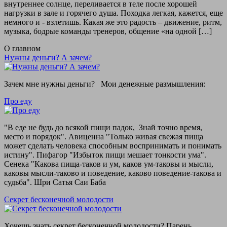
внутреннее солнце, переливается в теле после хорошей
нагрузки в зале и горячего душа. Походка легкая, кажется, еще
немного и - взлетишь. Какая же это радость – движение, ритм,
музыка, бодрые команды тренеров, общение «на одной […]
О главном
Нужны деньги? А зачем?
Зачем мне нужны деньги? Мои денежные размышления:
Про еду
"В еде не будь до всякой пищи падок, Знай точно время,
место и порядок". Авиценна "Только живая свежая пища
может сделать человека способным воспринимать и понимать
истину". Пифагор "Избыток пищи мешает тонкости ума".
Сенека "Какова пища-таков и ум, каков ум-таковы и мысли,
каковы мысли-таково и поведение, каково поведение-такова и
судьба". Шри Сатья Саи Баба
Секрет бесконечной молодости
Хочешь знать секрет бесконечной молодости? Парень