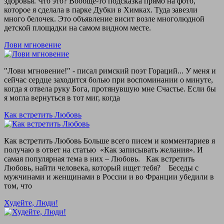
здоровья. Что это? Вообще-то подсказка прямо на фото,
которое я сделала в парке Дубки в Химках. Туда завезли
много белочек. Это объявление висит возле многолюдной
детской площадки на самом видном месте.
Лови мгновение
"Лови мгновение!" - писал римский поэт Гораций... У меня и
сейчас сердце заходится болью при воспоминании о минуте,
когда я отвела руку Бога, протянувшую мне Счастье. Если бы
я могла вернуться в тот миг, когда
Как встретить Любовь
Как встретить Любовь Больше всего писем и комментариев я
получаю в ответ на статью «Как записывать желания». И
самая популярная тема в них – Любовь. Как встретить
Любовь, найти человека, который ищет тебя? Беседы с
мужчинами и женщинами в России и во Франции убедили в
том, что
Худейте, Люди!