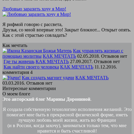
Любовью заразить хочу я Мир!
Я рифмой говорю с рассвета,
Друзья, со мной впервые это! Закрыт блокнот... Открыт опять.
Как с этой страстью совладать?
Как мечтать
Как управлять жизнью с
помощью молитвы
КАК МЕЧТАТЬ
02.05.2018. Отзывов нет
Где ты живешь
КАК МЕЧТАТЬ
27.09.2017. Отзывов нет
Как найти своего человека
КАК МЕЧТАТЬ
11.12.2016.
комментария 4
Как создать магнит удачи
КАК МЕЧТАТЬ
03.03.2016. Отзывов нет
Интересные комментарии
О моем блоге
Это авторский блог Марины Дорониной
.
Я создала собственную технологию исполнения желаний. Это
помогает мне быть в прекрасной физической форме, иметь
лучшую любовь моей жизни, жить во Франции
(и в России, когда захочу), заниматься только тем, что мне
нравится и быть счастливой!