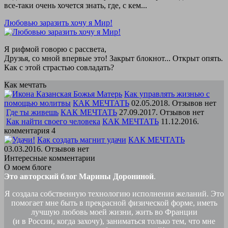
все-таки очень хочется знать, где, с кем...
Любовью заразить хочу я Мир!
Я рифмой говорю с рассвета,
Друзья, со мной впервые это! Закрыт блокнот... Открыт опять.
Как с этой страстью совладать?
Как мечтать
Как управлять жизнью с
помощью молитвы
КАК МЕЧТАТЬ
02.05.2018. Отзывов нет
Где ты живешь
КАК МЕЧТАТЬ
27.09.2017. Отзывов нет
Как найти своего человека
КАК МЕЧТАТЬ
11.12.2016.
комментария 4
Как создать магнит удачи
КАК МЕЧТАТЬ
03.03.2016. Отзывов нет
Интересные комментарии
О моем блоге
Это авторский блог Марины Дорониной
.
Я создала собственную технологию исполнения желаний. Это
помогает мне быть в прекрасной физической форме, иметь
лучшую любовь моей жизни, жить во Франции
(и в России, когда захочу), заниматься только тем, что мне