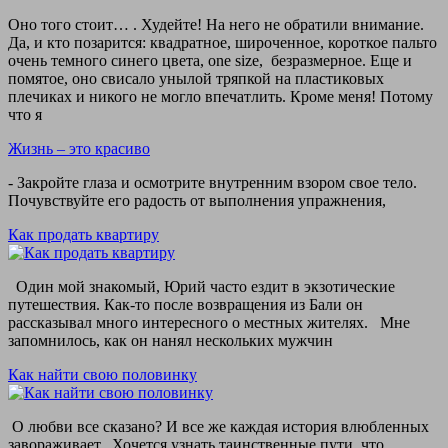
Оно того стоит… . Худейте! На него не обратили внимание.
Да, и кто позарится: квадратное, широченное, короткое пальто
очень темного синего цвета, one size, безразмерное. Еще и
помятое, оно свисало унылой тряпкой на пластиковых
плечиках и никого не могло впечатлить. Кроме меня! Потому
что я
Жизнь – это красиво
- Закройте глаза и осмотрите внутренним взором свое тело.
Почувствуйте его радость от выполнения упражнения,
Как продать квартиру
Один мой знакомый, Юрий часто ездит в экзотические
путешествия. Как-то после возвращения из Бали он
рассказывал много интересного о местных жителях. Мне
запомнилось, как он нанял нескольких мужчин
Как найти свою половинку
О любви все сказано? И все же каждая история влюбленных
завораживает. Хочется узнать таинственные пути, что