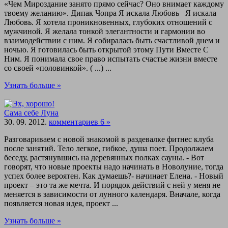
«Чем Мироздание занято прямо сейчас? Оно внимает каждому
твоему желанию». Дипак Чопра Я искала Любовь Я искала
Любовь. Я хотела проникновенных, глубоких отношений с
мужчиной. Я желала тонкой элегантности и гармонии во
взаимодействии с ним. Я собиралась быть счастливой днем и
ночью. Я готовилась быть открытой этому Пути Вместе С
Ним. Я понимала свое право испытать счастье жизни вместе
со своей «половинкой». ( ...) ...
Узнать больше »
Сама себе Луна
30. 09. 2012.
комментариев 6 »
Разговариваем с новой знакомой в раздевалке фитнес клуба
после занятий. Тело легкое, гибкое, душа поет. Продолжаем
беседу, растянувшись на деревянных полках сауны. - Вот
говорят, что новые проекты надо начинать в Новолуние, тогда
успех более вероятен. Как думаешь?- начинает Елена. - Новый
проект – это та же мечта. И порядок действий с ней у меня не
меняется в зависимости от лунного календаря. Вначале, когда
появляется новая идея, проект ...
Узнать больше »