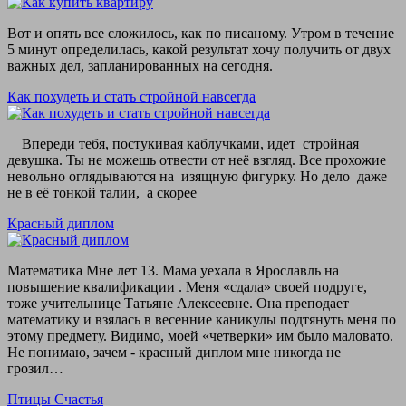
Вот и опять все сложилось, как по писаному. Утром в течение
5 минут определилась, какой результат хочу получить от двух
важных дел, запланированных на сегодня.
Как похудеть и стать стройной навсегда
Впереди тебя, постукивая каблучками, идет стройная
девушка. Ты не можешь отвести от неё взгляд. Все прохожие
невольно оглядываются на изящную фигурку. Но дело даже
не в её тонкой талии, а скорее
Красный диплом
Математика Мне лет 13. Мама уехала в Ярославль на
повышение квалификации . Меня «сдала» своей подруге,
тоже учительнице Татьяне Алексеевне. Она преподает
математику и взялась в весенние каникулы подтянуть меня по
этому предмету. Видимо, моей «четверки» им было маловато.
Не понимаю, зачем - красный диплом мне никогда не
грозил…
Птицы Счастья