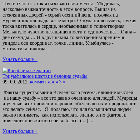
Точки счастья - так я называю свои мечты. Убедилась,
насколько важна точность в этом вопросе. Вышла из
стеклянных дверей - серый осенний день, похожая на
муравейник площадь возле метро. Откуда ни возьмись, глухая
тоска вкатилась в сердце, необъяснимая и тошнотворная.
Мелькнуло чувство незащищенности и одиночества….Одна –
две секунды…. И вдруг каким-то внутренним зрением я
увидела оси координат, точки, линии. Улыбнулась -
математика никогда ...
Узнать больше »
Триумфальное шествие баловня судьбы
09. 09. 2012.
комментария 3 »
Факты существования Вселенского разума, влияние мыслей
на нашу судьбу – все это давно очевидно для людей. Мудрецы
и ученые всех времен и народов объясняли их и продолжают
это делать сейчас. Я полагаю, что для большинства людей
важно понимать, как использовать знание этих фактов, в
повседневной жизни себе во благо. ( ...) ...
Узнать больше »