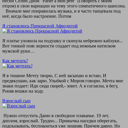
песни Селин Дион "Parler à mon père" (Говорить с моим
отцом) и свои вариации на тему этого симпатичного шансона.
Вначале мне понравилась музыка, и я часто танцевала под
неё, когда было настроение. Потом
Я становлюсь Прекрасной Афродитой
Я платье уложила на подушку и скинула небрежно каблуки...
Вот тонкий пояс верности спадает под нежным натиском
мужской руки…
Как мечтать?
Я в тишине Мечту творю, С ней засыпаю и встаю, И
предвкушаю, как зарю. Улыбкой с Миром говорю. Мечта мне
знаки подает: Иди сюда скорей,- зовет. А я согласна, я бегу,
Роняя вешки на ходу.
Взрослый сын
Нужно отпустить Даню в свободное плаванье. 19 лет,
диплом, взрослый. Трудно... Привычка наседки оберегать,
подсказывать, беспокоиться уже лишняя. Причем давно. Но