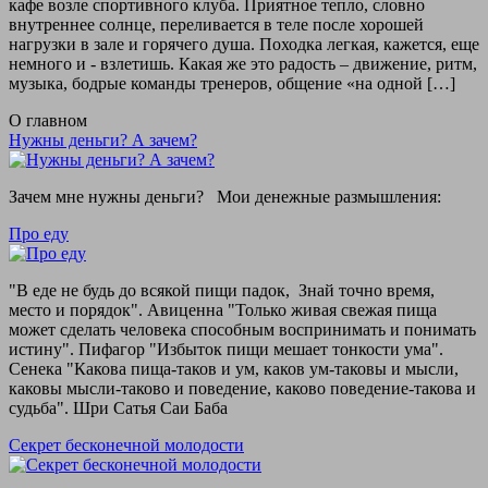
кафе возле спортивного клуба. Приятное тепло, словно
внутреннее солнце, переливается в теле после хорошей
нагрузки в зале и горячего душа. Походка легкая, кажется, еще
немного и - взлетишь. Какая же это радость – движение, ритм,
музыка, бодрые команды тренеров, общение «на одной […]
О главном
Нужны деньги? А зачем?
Зачем мне нужны деньги? Мои денежные размышления:
Про еду
"В еде не будь до всякой пищи падок, Знай точно время,
место и порядок". Авиценна "Только живая свежая пища
может сделать человека способным воспринимать и понимать
истину". Пифагор "Избыток пищи мешает тонкости ума".
Сенека "Какова пища-таков и ум, каков ум-таковы и мысли,
каковы мысли-таково и поведение, каково поведение-такова и
судьба". Шри Сатья Саи Баба
Секрет бесконечной молодости