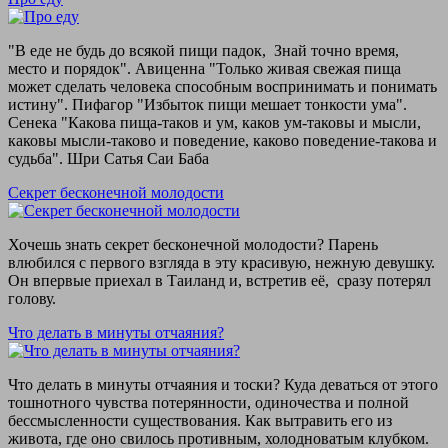
"В еде не будь до всякой пищи падок, Знай точно время,
место и порядок". Авиценна "Только живая свежая пища
может сделать человека способным воспринимать и понимать
истину". Пифагор "Избыток пищи мешает тонкости ума".
Сенека "Какова пища-таков и ум, каков ум-таковы и мысли,
каковы мысли-таково и поведение, каково поведение-такова и
судьба". Шри Сатья Саи Баба
Секрет бесконечной молодости
Хочешь знать секрет бесконечной молодости? Парень
влюбился с первого взгляда в эту красивую, нежную девушку.
Он впервые приехал в Таиланд и, встретив её, сразу потерял
голову.
Что делать в минуты отчаяния?
Что делать в минуты отчаяния и тоски? Куда деваться от этого
тошнотного чувства потерянности, одиночества и полной
бессмысленности существования. Как вытравить его из
живота, где оно свилось противным, холодноватым клубком.