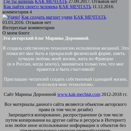
Где ты живешь
КАК МЕЧТАТЬ
27.09.2017. Отзывов нет
Как найти своего человека
КАК МЕЧТАТЬ
11.12.2016.
комментария 4
Как создать магнит удачи
КАК МЕЧТАТЬ
03.03.2016. Отзывов нет
Интересные комментарии
О моем блоге
Это авторский блог Марины Дорониной
.
Я создала собственную технологию исполнения желаний. Это
помогает мне быть в прекрасной физической форме, иметь
лучшую любовь моей жизни, жить во Франции
(и в России, когда захочу), заниматься только тем, что мне
нравится и быть счастливой!
Приглашаю читателей создать собственный сценарий жизни,
используя мою технологию.
Сайт Марины Дорониной
www.kak-mechtat.com
2012-2018 гг.
Все материалы данного сайта являются объектом авторского
права (в том числе дизайн)
Запрещается копирование, распространение (в том числе
путем копирования на другие сайты и ресурсы в Интернет)
или любое иное использование информации и объектов без
предварительного согласия правообладателя.