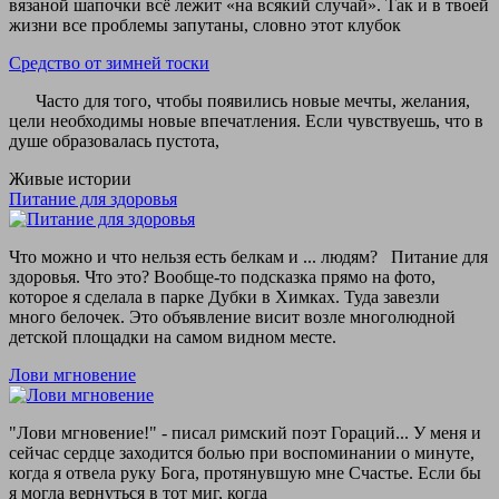
вязаной шапочки всё лежит «на всякий случай». Так и в твоей
жизни все проблемы запутаны, словно этот клубок
Средство от зимней тоски
Часто для того, чтобы появились новые мечты, желания,
цели необходимы новые впечатления. Если чувствуешь, что в
душе образовалась пустота,
Живые истории
Питание для здоровья
Что можно и что нельзя есть белкам и ... людям? Питание для
здоровья. Что это? Вообще-то подсказка прямо на фото,
которое я сделала в парке Дубки в Химках. Туда завезли
много белочек. Это объявление висит возле многолюдной
детской площадки на самом видном месте.
Лови мгновение
"Лови мгновение!" - писал римский поэт Гораций... У меня и
сейчас сердце заходится болью при воспоминании о минуте,
когда я отвела руку Бога, протянувшую мне Счастье. Если бы
я могла вернуться в тот миг, когда