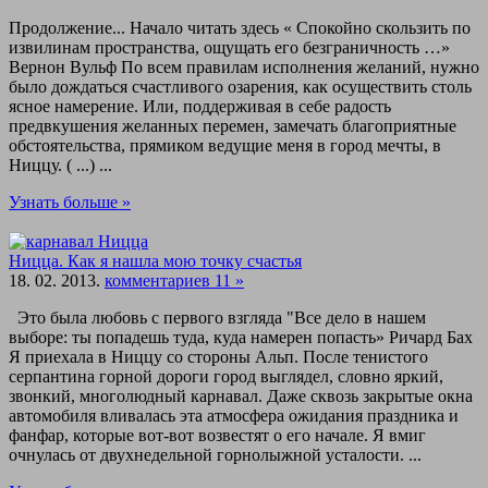
Продолжение... Начало читать здесь « Спокойно скользить по
извилинам пространства, ощущать его безграничность …»
Вернон Вульф По всем правилам исполнения желаний, нужно
было дождаться счастливого озарения, как осуществить столь
ясное намерение. Или, поддерживая в себе радость
предвкушения желанных перемен, замечать благоприятные
обстоятельства, прямиком ведущие меня в город мечты, в
Ниццу. ( ...) ...
Узнать больше »
Ницца. Как я нашла мою точку счастья
18. 02. 2013.
комментариев 11 »
Это была любовь с первого взгляда "Все дело в нашем
выборе: ты попадешь туда, куда намерен попасть» Ричард Бах
Я приехала в Ниццу со стороны Альп. После тенистого
серпантина горной дороги город выглядел, словно яркий,
звонкий, многолюдный карнавал. Даже сквозь закрытые окна
автомобиля вливалась эта атмосфера ожидания праздника и
фанфар, которые вот-вот возвестят о его начале. Я вмиг
очнулась от двухнедельной горнолыжной усталости. ...