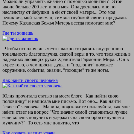
Можно ли управлять жизнью с помощью молитвы? Этой
иконе больше 200 лет, и она моя. Она досталась мне по
наследству от бабушки, а ей от своей матери... Это моя
реликвия, мой талисман, символ глубокой связи с предками.
Почему Казанская Божья Матерь всегда помогает мне?
Где ты живешь
Чтобы исполнялись мечты важно сохранять внутреннюю
тональность благополучия, святой веры в то, что твоя жизнь в
надежных любящих руках Хранителя Гармонии Мира... Он в
курсе того, о чем просит душа. и "подгонит" похожее
окружение, события, оказии, "поющие" те же ноты.
Как найти своего человека
Юлия прочитала статью на моем блоге "Как найти свою
половинку" и написала мне письмо. Вот оно... Как найти
"своего" человека Марина, подскажите пожалуйста, как мне
найти ответ на вопрос "Что значит самой становиться лучше,
если хочешь получить и удержать на своей орбите лучшего
мужчину?". То есть мне понятно, что
Как создать магнит удачи