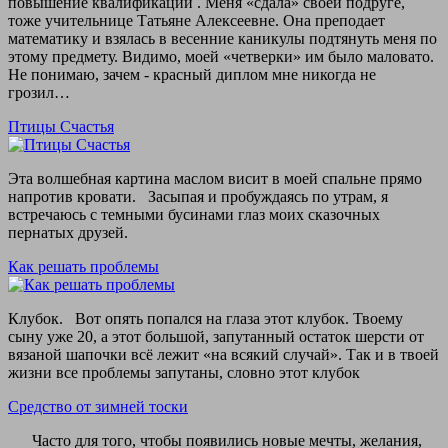
повышение квалификации . Меня «сдала» своей подруге,
тоже учительнице Татьяне Алексеевне. Она преподает
математику и взялась в весенние каникулы подтянуть меня по
этому предмету. Видимо, моей «четверки» им было маловато.
Не понимаю, зачем - красный диплом мне никогда не
грозил…
Птицы Счастья
Эта волшебная картина маслом висит в моей спальне прямо
напротив кровати. Засыпая и пробуждаясь по утрам, я
встречаюсь с темными бусинами глаз моих сказочных
пернатых друзей.
Как решать проблемы
Клубок. Вот опять попался на глаза этот клубок. Твоему
сыну уже 20, а этот большой, запутанный остаток шерсти от
вязаной шапочки всё лежит «на всякий случай». Так и в твоей
жизни все проблемы запутаны, словно этот клубок
Средство от зимней тоски
Часто для того, чтобы появились новые мечты, желания,