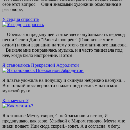
себе этот вопрос. Один знакомый художник обмолвился в
разговоре,
У сердца спросить
Обещала в предыдущей статье здесь опубликовать перевод
песни Селин Дион "Parler à mon père" (Говорить с моим
отцом) и свои вариации на тему этого симпатичного шансона.
Вначале мне понравилась музыка, и я часто танцевала под
неё, когда было настроение. Потом
Я становлюсь Прекрасной Афродитой
Я платье уложила на подушку и скинула небрежно каблуки...
Вот тонкий пояс верности спадает под нежным натиском
мужской руки…
Как мечтать?
Я в тишине Мечту творю, С ней засыпаю и встаю, И
предвкушаю, как зарю. Улыбкой с Миром говорю. Мечта мне
знаки подает: Иди сюда скорей,- зовет. А я согласна, я бегу,