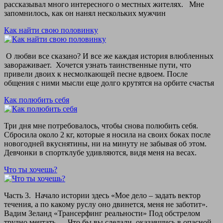
рассказывал много интересного о местных жителях. Мне
запомнилось, как он нанял нескольких мужчин
Как найти свою половинку
О любви все сказано? И все же каждая история влюбленных
завораживает. Хочется узнать таинственные пути, что
привели двоих к несмолкающей песне вдвоем. После
общения с ними мысли еще долго крутятся на орбите счастья
Как полюбить себя
Три дня мне потребовалось, чтобы снова полюбить себя.
Сбросила около 2 кг, которые я носила на своих боках после
новогодней вкуснятины, ни на минуту не забывая об этом.
Девчонки в спортклубе удивляются, видя меня на весах.
Что ты хочешь?
Часть 3. Начало истории здесь «Мое дело – задать вектор
течения, а по какому руслу оно двинется, меня не заботит».
Вадим Зеланд «Трансерфинг реальности» Под обстрелом
трудно мечтать. Что бы вы сделали, оказавшись в опасной