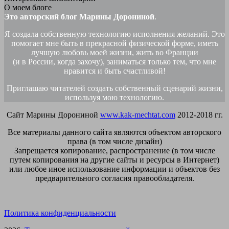
О моем блоге
Это авторский блог Марины Дорониной
.
Я создала собственную технологию исполнения желаний. Это
помогает мне быть в прекрасной физической форме, иметь
лучшую любовь моей жизни, жить во Франции
(и в России, когда захочу), заниматься только тем, что мне
нравится и быть счастливой!
Приглашаю читателей создать собственный сценарий жизни,
используя мою технологию.
Сайт Марины Дорониной
www.kak-mechtat.com
2012-2018 гг.
Все материалы данного сайта являются объектом авторского
права (в том числе дизайн)
Запрещается копирование, распространение (в том числе
путем копирования на другие сайты и ресурсы в Интернет)
или любое иное использование информации и объектов без
предварительного согласия правообладателя.
Политика конфиденциальности