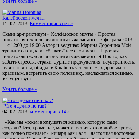
Узнать больше »
Калейдоскоп мечты
15. 02. 2013.
Комментариев нет »
Семинар-практикум « Калейдоскоп мечты » Простая
пошаговая технология достигать желаемого 17 февраля 2013 г
с 12:00 до 19:00 Автор и ведущая: Марина Доронина Мой
тренинг о том, как "сбывать" все свои мечты. Простая
пошаговая технология достигать желаемого. ♦ Про то, как
забыть стрессы, страхи, дурные предчувствия, неуверенность,
чувство вины, обиды. ♦ Как быть успешным, здоровым и
красивым, встретить свою половинку, наслаждаться жизнью.
♦ Существует ...
Узнать больше »
“Что я делаю не так?”
04. 02. 2013.
комментариев 14 »
«Как мы можем возмущаться жизнью, которую сами
создали? Кто, кроме нас, может изменить это в любое время,
как только пожелает». Ричард Бах Галя – настоящая восточная
красавица. С первой же сказанной фразы вызывает доверие и