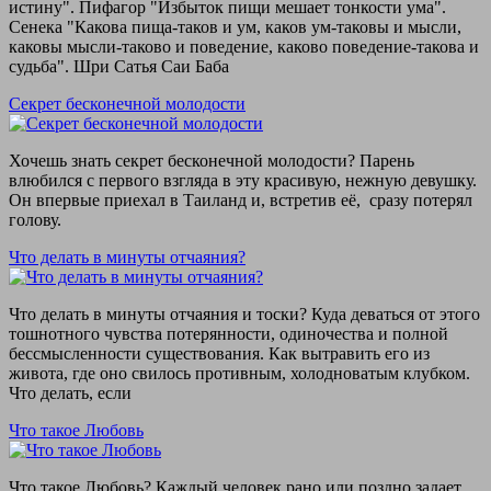
истину". Пифагор "Избыток пищи мешает тонкости ума".
Сенека "Какова пища-таков и ум, каков ум-таковы и мысли,
каковы мысли-таково и поведение, каково поведение-такова и
судьба". Шри Сатья Саи Баба
Секрет бесконечной молодости
Хочешь знать секрет бесконечной молодости? Парень
влюбился с первого взгляда в эту красивую, нежную девушку.
Он впервые приехал в Таиланд и, встретив её, сразу потерял
голову.
Что делать в минуты отчаяния?
Что делать в минуты отчаяния и тоски? Куда деваться от этого
тошнотного чувства потерянности, одиночества и полной
бессмысленности существования. Как вытравить его из
живота, где оно свилось противным, холодноватым клубком.
Что делать, если
Что такое Любовь
Что такое Любовь? Каждый человек рано или поздно задает