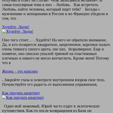
получаю в ответ на статью «Как записывать желания». И
самая популярная тема в них – Любовь. Как встретить
Любовь, найти человека, который ищет тебя? Беседы с
мужчинами и женщинами в России и во Франции убедили в
том, что
Худейте, Люди!
Оно того стоит… . Худейте! На него не обратили внимание.
Да, и кто позарится: квадратное, широченное, короткое пальто
очень темного синего цвета, one size, безразмерное. Еще и
помятое, оно свисало унылой тряпкой на пластиковых
плечиках и никого не могло впечатлить. Кроме меня! Потому
что я
Жизнь – это красиво
- Закройте глаза и осмотрите внутренним взором свое тело.
Почувствуйте его радость от выполнения упражнения,
Как продать квартиру
Один мой знакомый, Юрий часто ездит в экзотические
путешествия. Как-то после возвращения из Бали он